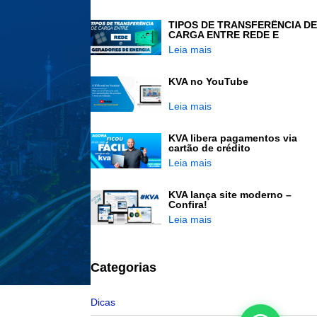
TIPOS DE TRANSFERÊNCIA DE
CARGA ENTRE REDE E
GERADORES DE ENERGIA
Leia mais
KVA no YouTube
Leia mais
KVA libera pagamentos via
cartão de crédito
Leia mais
KVA lança site moderno –
Confira!
Leia mais
Categorias
Dicas