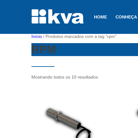
HOME
CONHEÇA 
Início
/ Produtos marcados com a tag “rpm”
RPM
Mostrando todos os 10 resultados