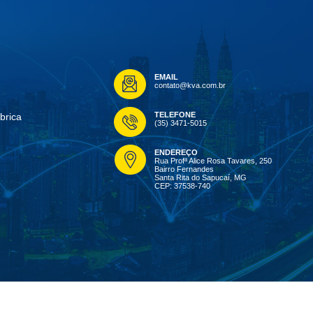
EMAIL
contato@kva.com.br
TELEFONE
brica
(35) 3471-5015
ENDEREÇO
Rua Profª Alice Rosa Tavares, 250
Bairro Fernandes
Santa Rita do Sapucaí, MG
CEP: 37538-740