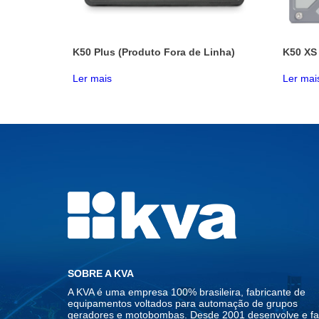
K50 Plus (Produto Fora de Linha)
K50 XS 
Ler mais
Ler mai
SOBRE A KVA
A KVA é uma empresa 100% brasileira, fabricante de
equipamentos voltados para automação de grupos
geradores e motobombas. Desde 2001 desenvolve e fa