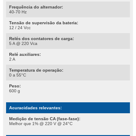
Frequência do alternador:
40-70 Hz
Tensão de supervisão da bateria:
12 / 24 Vcc
Relés dos contatores de carga:
5 A @ 220 Vca
Relé auxiliares:
2 A
Temperatura de operação:
0 a 55°C
Peso:
600 g
Acuracidades relevantes:
Medição de tensão CA (fase-fase):
Melhor que 1% @ 220 V @ 24°C