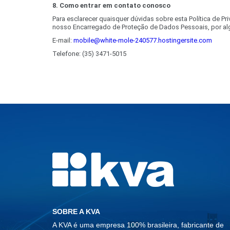
8. Como entrar em contato conosco
Para esclarecer quaisquer dúvidas sobre esta Política de
nosso Encarregado de Proteção de Dados Pessoais, por a
E-mail:
mobile@white-mole-240577.hostingersite.com
Telefone: (35) 3471-5015
SOBRE A KVA
A KVA é uma empresa 100% brasileira, fabricante de