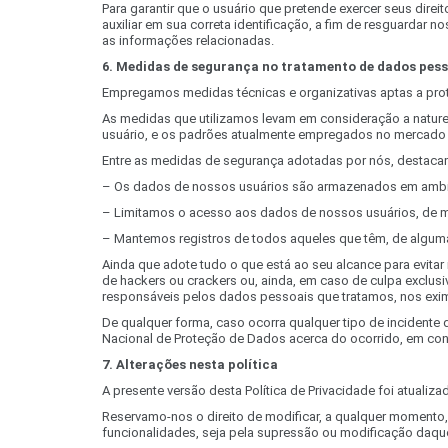
Para garantir que o usuário que pretende exercer seus dire
auxiliar em sua correta identificação, a fim de resguardar n
as informações relacionadas.
6. Medidas de segurança no tratamento de dados pess
Empregamos medidas técnicas e organizativas aptas a prot
As medidas que utilizamos levam em consideração a natureza
usuário, e os padrões atualmente empregados no mercado
Entre as medidas de segurança adotadas por nós, destaca
– Os dados de nossos usuários são armazenados em ambi
– Limitamos o acesso aos dados de nossos usuários, de m
– Mantemos registros de todos aqueles que têm, de algu
Ainda que adote tudo o que está ao seu alcance para evita
de hackers ou crackers ou, ainda, em caso de culpa exclus
responsáveis pelos dados pessoais que tratamos, nos exi
De qualquer forma, caso ocorra qualquer tipo de incidente
Nacional de Proteção de Dados acerca do ocorrido, em con
7. Alterações nesta política
A presente versão desta Política de Privacidade foi atualiz
Reservamo-nos o direito de modificar, a qualquer momento, 
funcionalidades, seja pela supressão ou modificação daquel