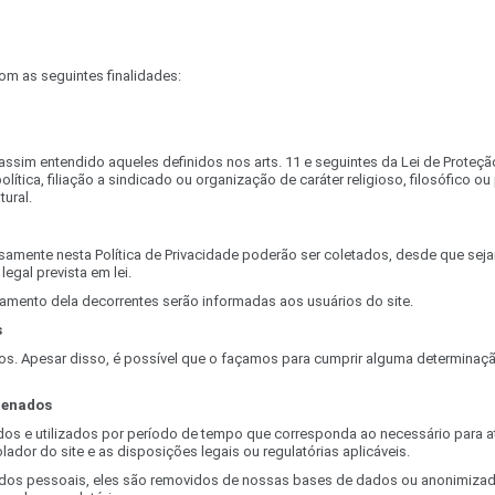
m as seguintes finalidades:
ssim entendido aqueles definidos nos arts. 11 e seguintes da Lei de Proteç
olítica, filiação a sindicado ou organização de caráter religioso, filosófico o
ural.
samente nesta Política de Privacidade poderão ser coletados, desde que sej
egal prevista em lei.
tamento dela decorrentes serão informadas aos usuários do site.
s
 Apesar disso, é possível que o façamos para cumprir alguma determinação l
zenados
 e utilizados por período de tempo que corresponda ao necessário para at
olador do site e as disposições legais ou regulatórias aplicáveis.
os pessoais, eles são removidos de nossas bases de dados ou anonimizados