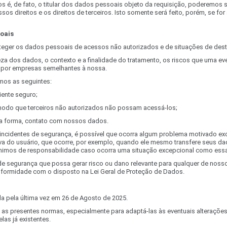
itos é, de fato, o titular dos dados pessoais objeto da requisição, poderem
ossos direitos e os direitos de terceiros. Isto somente será feito, porém, se 
oais
eger os dados pessoais de acessos não autorizados e de situações de destru
 dos dados, o contexto e a finalidade do tratamento, os riscos que uma event
 por empresas semelhantes à nossa.
mos as seguintes:
ente seguro;
odo que terceiros não autorizados não possam acessá-los;
ma forma, contato com nossos dados.
r incidentes de segurança, é possível que ocorra algum problema motivado e
iva do usuário, que ocorre, por exemplo, quando ele mesmo transfere seus da
mimos de responsabilidade caso ocorra uma situação excepcional como essas
 de segurança que possa gerar risco ou dano relevante para qualquer de nos
formidade com o disposto na Lei Geral de Proteção de Dados.
ada pela última vez em 26 de Agosto de 2025.
as presentes normas, especialmente para adaptá-las às eventuais alterações 
as já existentes.