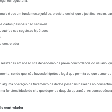
gal ou regulatória.
ais é que um fundamento jurídico, previsto em lei, que o justifica. Assim, c
os dados pessoais não sensíveis.
suários nas seguintes hipóteses:
s
o controlador
ealizadas em nosso site dependerão da prévia concordância do usuário, que 
momento, sendo que, não havendo hipótese legal que permita ou que demand
com alguma operação de tratamento de dados pessoais baseada no consentim
guma funcionalidade do site que dependa daquela operação. As consequências
elo controlador