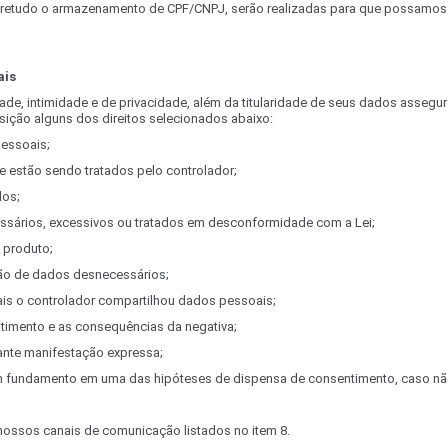
etudo o armazenamento de CPF/CNPJ, serão realizadas para que possamos c
ais
dade, intimidade e de privacidade, além da titularidade de seus dados assegur
sição alguns dos direitos selecionados abaixo:
pessoais;
e estão sendo tratados pelo controlador;
dos;
ssários, excessivos ou tratados em desconformidade com a Lei;
 produto;
ão de dados desnecessários;
ais o controlador compartilhou dados pessoais;
timento e as consequências da negativa;
nte manifestação expressa;
com fundamento em uma das hipóteses de dispensa de consentimento, caso nã
 nossos canais de comunicação listados no item 8.