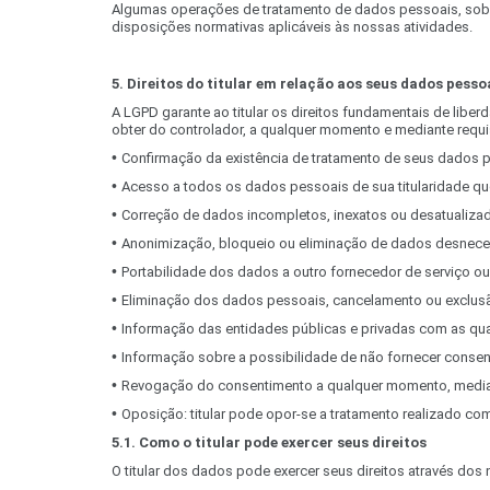
Algumas operações de tratamento de dados pessoais, sobr
disposições normativas aplicáveis às nossas atividades.
5. Direitos do titular em relação aos seus dados pesso
A LGPD garante ao titular os direitos fundamentais de liber
obter do controlador, a qualquer momento e mediante requi
•
Confirmação da existência de tratamento de seus dados 
•
Acesso a todos os dados pessoais de sua titularidade qu
•
Correção de dados incompletos, inexatos ou desatualiza
•
Anonimização, bloqueio ou eliminação de dados desnece
•
Portabilidade dos dados a outro fornecedor de serviço ou
•
Eliminação dos dados pessoais, cancelamento ou exclus
•
Informação das entidades públicas e privadas com as qu
•
Informação sobre a possibilidade de não fornecer consen
•
Revogação do consentimento a qualquer momento, media
•
Oposição: titular pode opor-se a tratamento realizado 
5.1. Como o titular pode exercer seus direitos
O titular dos dados pode exercer seus direitos através dos