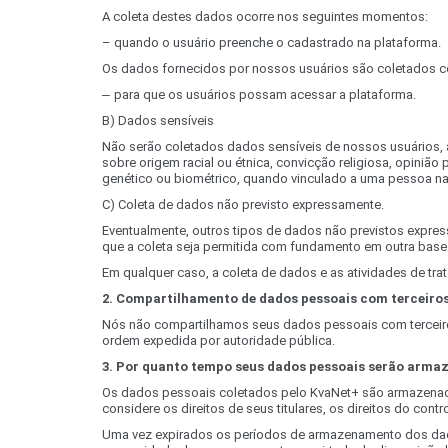
A coleta destes dados ocorre nos seguintes momentos:
– quando o usuário preenche o cadastrado na plataforma.
Os dados fornecidos por nossos usuários são coletados co
–
para que os usuários possam acessar a plataforma.
B) Dados sensíveis
Não serão coletados dados sensíveis de nossos usuários, a
sobre origem racial ou étnica, convicção religiosa, opinião p
genético ou biométrico, quando vinculado a uma pessoa nat
C) Coleta de dados não previsto expressamente.
Eventualmente, outros tipos de dados não previstos expres
que a coleta seja permitida com fundamento em outra base l
Em qualquer caso, a coleta de dados e as atividades de tra
2. Compartilhamento de dados pessoais com terceiro
Nós não compartilhamos seus dados pessoais com terceiros.
ordem expedida por autoridade pública.
3. Por quanto tempo seus dados pessoais serão arma
Os dados pessoais coletados pelo KvaNet+ são armazenados
considere os direitos de seus titulares, os direitos do contr
Uma vez expirados os períodos de armazenamento dos dad