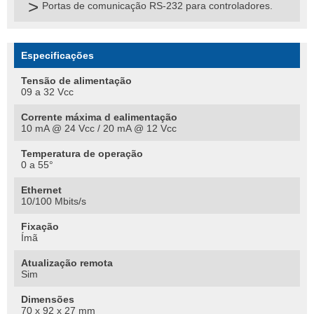
Portas de comunicação RS-232 para controladores.
Especificações
Tensão de alimentação
09 a 32 Vcc
Corrente máxima d ealimentação
10 mA @ 24 Vcc / 20 mA @ 12 Vcc
Temperatura de operação
0 a 55°
Ethernet
10/100 Mbits/s
Fixação
Ímã
Atualização remota
Sim
Dimensões
70 x 92 x 27 mm