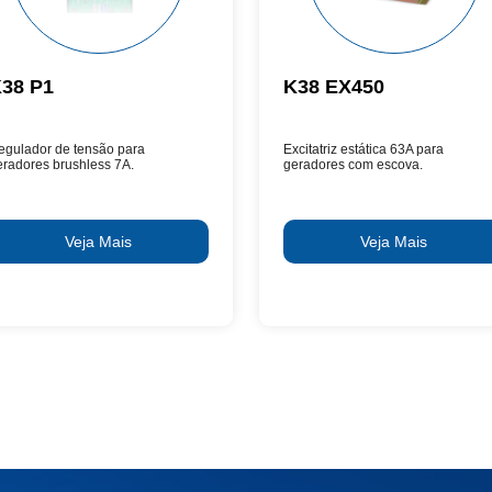
38 P1
K38 EX450
egulador de tensão para
Excitatriz estática 63A para
eradores brushless 7A.
geradores com escova.
Veja Mais
Veja Mais