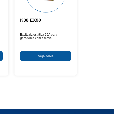
K38 EX90
Excitatriz estática 25A para
geradores com escova.
Veja Mais