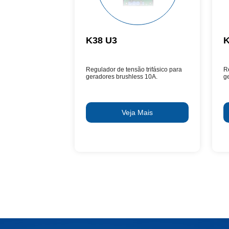
K38 U3
K
Regulador de tensão trifásico para
R
geradores brushless 10A.
g
Veja Mais