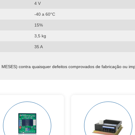
4 V
-40 a 60°C
15%
3,5 kg
35 A
S) contra quaisquer defeitos comprovados de fabricação ou imperfe