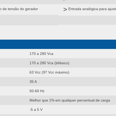
no de tensão do gerador
Entrada analógica para ajus
170 a 280 Vca
170 a 280 Vca (bifásico)
63 Vcc (97 Vcc máximo)
35 A
50-60 Hz
Melhor que 1% em qualquer percentual de carga
-5 a 5 V