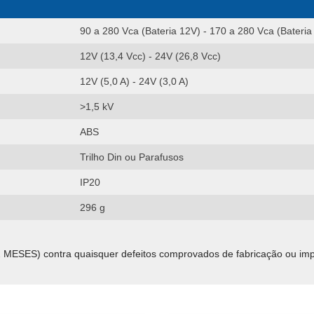
90 a 280 Vca (Bateria 12V) - 170 a 280 Vca (Bateria
12V (13,4 Vcc) - 24V (26,8 Vcc)
12V (5,0 A) - 24V (3,0 A)
>1,5 kV
ABS
Trilho Din ou Parafusos
IP20
296 g
S) contra quaisquer defeitos comprovados de fabricação ou imperfe