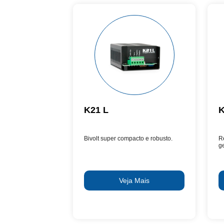
K21 L
K
Bivolt super compacto e robusto.
R
g
Veja Mais